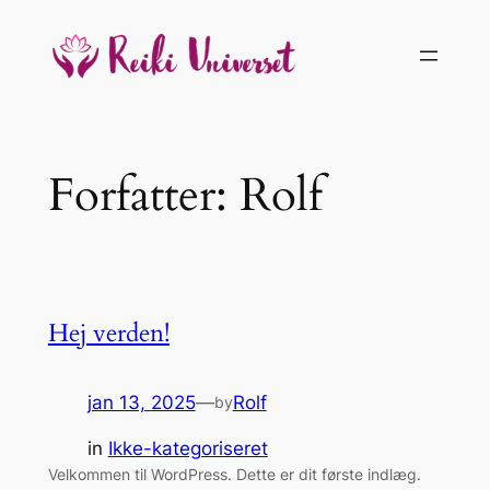
Spring
til
indhold
Forfatter:
Rolf
Hej verden!
jan 13, 2025
—
Rolf
by
in
Ikke-kategoriseret
Velkommen til WordPress. Dette er dit første indlæg.